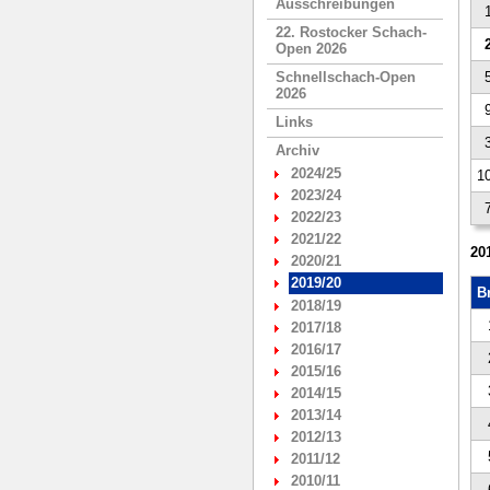
Ausschreibungen
22. Rostocker Schach-
Open 2026
Schnellschach-Open
2026
Links
Archiv
2024/25
10
2023/24
2022/23
2021/22
20
2020/21
2019/20
Br
2018/19
2017/18
2016/17
2015/16
2014/15
2013/14
2012/13
2011/12
2010/11