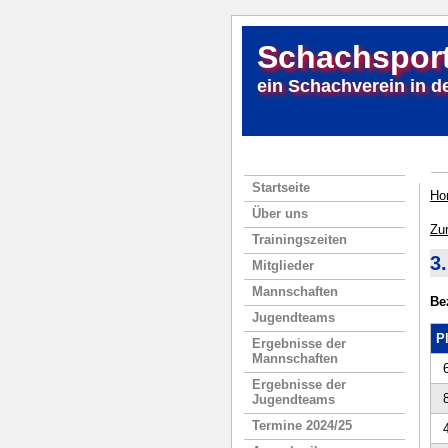
Schachsport
ein Schachverein in d
Startseite
Ho
Über uns
Zu
Trainingszeiten
3
Mitglieder
Mannschaften
Be
Jugendteams
P
Ergebnisse der
Mannschaften
Ergebnisse der
Jugendteams
Termine 2024/25