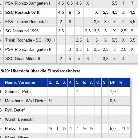
1.
PSV Ribnitz-Damgarten I
4,5
6,5
4,5
X
5,5
7
7
2.
SSC Rostock 07 III
4,5
6
5
X
5,5
4,5
3
4,5
5.
ESV Turbine Rostock II
2
6
2,5
X
5
2
5,5
9.
SG Jasmund 1996
3,5
2,5
3,5
3
X
2,5
5
3.
Think Rochade - SC HRO II
2,5
1
5
6
5,5
X
5,5
.
PSV Ribnitz-Damgarten II
3
1,5
1
2,5
2,5
3
2,5
X
7.
SSC Graal-Müritz II
2
5
5
3
3,5
5
4
19/20: Übersicht über die Einzelergebnisse
.
Name, Vorname
1.
2.
3.
4.
5.
6.
7.
8.
9.
BP
%
1
Schmidt, Peter
-
-
1
1,0
2
Menkhaus, Wolf-Dieter
½
-
0,5
3
Ryll, Detlef
4
Wurst, Benedikt
5
Raitza, Egon
½
1
½
1
1
½
½
5,0
71,4
6
Wurst, Oliver