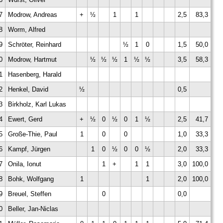
7
Modrow, Andreas
+
½
1
1
2,5
83,3
8
Worm, Alfred
9
Schröter, Reinhard
½
1
0
1,5
50,0
0
Modrow, Hartmut
½
½
½
1
½
½
3,5
58,3
1
Hasenberg, Harald
2
Henkel, David
½
0,5
3
Birkholz, Karl Lukas
4
Ewert, Gerd
+
½
0
½
0
1
½
2,5
41,7
5
Große-Thie, Paul
1
0
0
1,0
33,3
6
Kampf, Jürgen
1
0
½
0
0
½
2,0
33,3
7
Onila, Ionut
1
+
1
1
3,0
100,0
8
Bohk, Wolfgang
1
1
2,0
100,0
9
Breuel, Steffen
0
0,0
0
Beller, Jan-Niclas