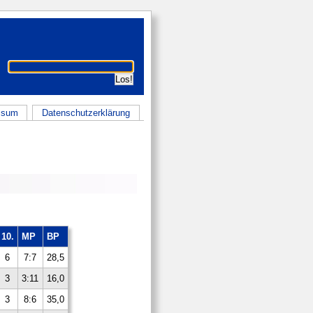
ssum
Datenschutzerklärung
10.
MP
BP
6
7:7
28,5
3
3:11
16,0
3
8:6
35,0