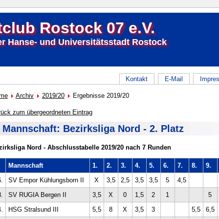
club Rostock 07 e.V.
er Hanse- und Universitätsstadt Rostock
Kontakt
E-Mail
Impre
me
Archiv
2019/20
Ergebnisse 2019/20
rück zum übergeordneten Eintrag
. Mannschaft: Bezirksliga Nord - 2. Platz
zirksliga Nord - Abschlusstabelle 2019/20 nach 7 Runden
l
Mannschaft
1.
2.
3.
4.
5.
6.
7.
8.
9.
6.
SV Empor Kühlungsborn II
X
3,5
2,5
3,5
3,5
5
4,5
8.
SV RUGIA Bergen II
3,5
X
0
1,5
2
1
5
4.
HSG Stralsund III
5,5
8
X
3,5
3
5,5
6,5