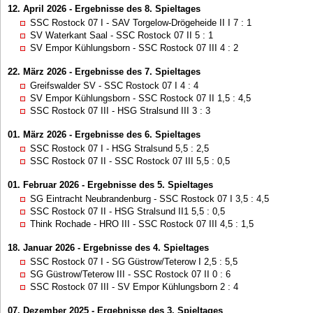
12. April 2026 - Ergebnisse des 8. Spieltages
SSC Rostock 07 I - SAV Torgelow-Drögeheide II I 7 : 1
SV Waterkant Saal - SSC Rostock 07 II 5 : 1
SV Empor Kühlungsborn - SSC Rostock 07 III 4 : 2
22. März 2026 - Ergebnisse des 7. Spieltages
Greifswalder SV - SSC Rostock 07 I 4 : 4
SV Empor Kühlungsborn - SSC Rostock 07 II 1,5 : 4,5
SSC Rostock 07 III - HSG Stralsund III 3 : 3
01. März 2026 - Ergebnisse des 6. Spieltages
SSC Rostock 07 I - HSG Stralsund 5,5 : 2,5
SSC Rostock 07 II - SSC Rostock 07 III 5,5 : 0,5
01. Februar 2026 - Ergebnisse des 5. Spieltages
SG Eintracht Neubrandenburg - SSC Rostock 07 I 3,5 : 4,5
SSC Rostock 07 II - HSG Stralsund II1 5,5 : 0,5
Think Rochade - HRO III - SSC Rostock 07 III 4,5 : 1,5
18. Januar 2026 - Ergebnisse des 4. Spieltages
SSC Rostock 07 I - SG Güstrow/Teterow I 2,5 : 5,5
SG Güstrow/Teterow III - SSC Rostock 07 II 0 : 6
SSC Rostock 07 III - SV Empor Kühlungsborn 2 : 4
07. Dezember 2025 - Ergebnisse des 3. Spieltages