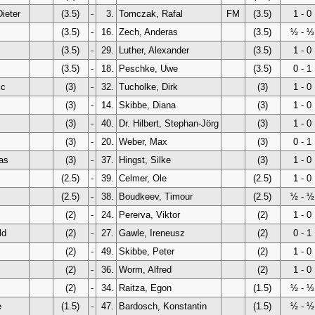
ieter
(3.5)
-
3.
Tomczak, Rafal
FM
(3.5)
1 - 0
(3.5)
-
16.
Zech, Anderas
(3.5)
½ - ½
(3.5)
-
29.
Luther, Alexander
(3.5)
1 - 0
(3.5)
-
18.
Peschke, Uwe
(3.5)
0 - 1
ic
(3)
-
32.
Tucholke, Dirk
(3)
1 - 0
(3)
-
14.
Skibbe, Diana
(3)
1 - 0
(3)
-
40.
Dr. Hilbert, Stephan-Jörg
(3)
1 - 0
(3)
-
20.
Weber, Max
(3)
0 - 1
as
(3)
-
37.
Hingst, Silke
(3)
1 - 0
(2.5)
-
39.
Celmer, Ole
(2.5)
1 - 0
(2.5)
-
38.
Boudkeev, Timour
(2.5)
½ - ½
(2)
-
24.
Pererva, Viktor
(2)
1 - 0
ld
(2)
-
27.
Gawle, Ireneusz
(2)
0 - 1
(2)
-
49.
Skibbe, Peter
(2)
1 - 0
(2)
-
36.
Worm, Alfred
(2)
1 - 0
(2)
-
34.
Raitza, Egon
(1.5)
½ - ½
e
(1.5)
-
47.
Bardosch, Konstantin
(1.5)
½ - ½