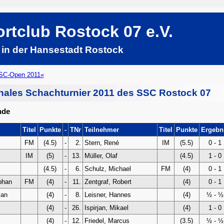
rtclub Rostock 07 e.V.
 in der Hansestadt Rostock
SC-Open 2011«
onales Schachturnier 2011 des SSC Rostock 07
nde
Titel
Punkte
-
TNr
Teilnehmer
Titel
Punkte
Ergebn
FM
(4.5)
-
2.
Stern, René
IM
(5.5)
0 - 1
IM
(5)
-
13.
Müller, Olaf
(4.5)
1 - 0
(4.5)
-
6.
Schulz, Michael
FM
(4)
0 - 1
phan
FM
(4)
-
11.
Zentgraf, Robert
(4)
0 - 1
ian
(4)
-
8.
Leisner, Hannes
(4)
½ - ½
(4)
-
26.
Ispirjan, Mikael
(4)
1 - 0
(4)
-
12.
Friedel, Marcus
(3.5)
½ - ½