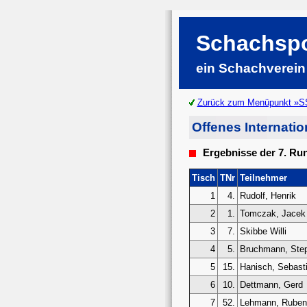
Schachspo
ein Schachverein
Zurück zum Menüpunkt »S
Offenes Internati
Ergebnisse der 7. Ru
Tisch
TNr
Teilnehmer
1
4.
Rudolf, Henrik
2
1.
Tomczak, Jacek
3
7.
Skibbe Willi
4
5.
Bruchmann, Ste
5
15.
Hanisch, Sebast
6
10.
Dettmann, Gerd
7
52.
Lehmann, Ruben