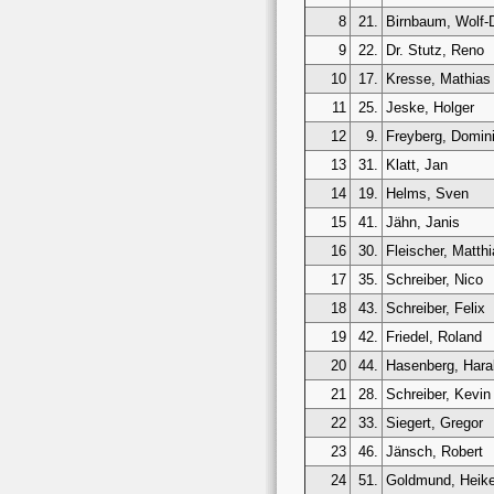
8
21.
Birnbaum, Wolf-D
9
22.
Dr. Stutz, Reno
10
17.
Kresse, Mathias
11
25.
Jeske, Holger
12
9.
Freyberg, Domin
13
31.
Klatt, Jan
14
19.
Helms, Sven
15
41.
Jähn, Janis
16
30.
Fleischer, Matthi
17
35.
Schreiber, Nico
18
43.
Schreiber, Felix
19
42.
Friedel, Roland
20
44.
Hasenberg, Hara
21
28.
Schreiber, Kevin
22
33.
Siegert, Gregor
23
46.
Jänsch, Robert
24
51.
Goldmund, Heik