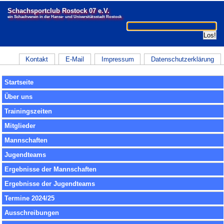
Schachsportclub Rostock 07 e.V.
ein Schachverein in der Hanse- und Universitätsstadt Rostock
Kontakt
E-Mail
Impressum
Datenschutzerklärung
Startseite
Über uns
Trainingszeiten
Mitglieder
Mannschaften
Jugendteams
Ergebnisse der Mannschaften
Ergebnisse der Jugendteams
Termine 2024/25
Ausschreibungen