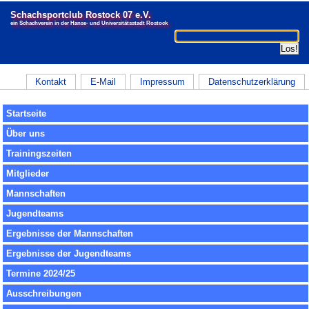
Schachsportclub Rostock 07 e.V.
ein Schachverein in der Hanse- und Universitätsstadt Rostock
Kontakt
E-Mail
Impressum
Datenschutzerklärung
Startseite
Über uns
Trainingszeiten
Mitglieder
Mannschaften
Jugendteams
Ergebnisse der Mannschaften
Ergebnisse der Jugendteams
Termine 2024/25
Ausschreibungen